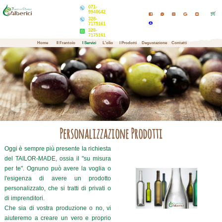
071-
9940642
328-
7175161
328-
7175161
Home
Il Frantoio
I Servizi
L'olio
I Prodotti
Degustazione
Contatti
Personalizzazione Prodotti
Oggi è sempre più presente la richiesta
del TAILOR-MADE, ossia il "su misura
per te". Ognuno può avere la voglia o
l'esigenza di avere un prodotto
personalizzato, che si tratti di privati o
di imprenditori.
Che sia di vostra produzione o no, vi
aiuteremo a creare un vero e proprio