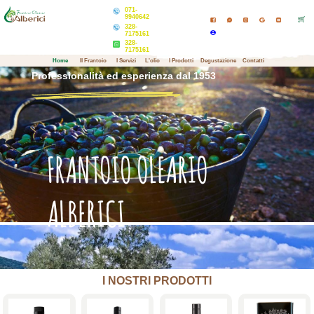
071-
9940642
328-
7175161
328-
7175161
Home
Il Frantoio
I Servizi
L'olio
I Prodotti
Degustazione
Contatti
Professionalità ed esperienza dal 1953
FRANTOIO OLEARIO
ALBERICI
I NOSTRI PRODOTTI