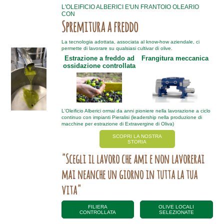
L'OLEIFICIO ALBERICI E'UN FRANTOIO OLEARIO
CON
Spremitura a freddo
La tecnologia adottata, associata al know-how aziendale, ci
permette di lavorare su qualsiasi cultivar di olive.
Estrazione a freddo ad
Frangitura meccanica
ossidazione controllata
L'Oleificio Alberici ormai da anni pioniere nella lavorazione a ciclo
continuo con impianti Pieralisi (leadership nella produzione di
macchine per estrazione di Extravergine di Oliva)
SCOPRI LA NOSTRA
STORIA
"Scegli il lavoro che ami e non lavorerai
mai neanche un giorno in tutta la tua
vita"
FILIERA
OLIVE LOCALI
CONTROLLATA
SELEZIONATE