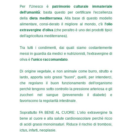
Per l'Unesco è
patrimonio culturale immateriale
dell'umanità
: basta questo per certificare l'eccellenza
della
dieta mediterranea
. Alla base di questo modello
alimentare, consi-derato il migliore al mondo, c'è
l'olio
extravergine d'oliva
(che peraltro è uno dei prodotti tipici
dell'agricoltura mediterranea).
Tra tutti i condimenti, dai quali siamo costantemente
messi in guardia da medici e nutrizionisti, l'extravergine di
oliva è
l'unico raccomandato
.
Di origine vegetale, e non animale come burro, strutto e
lardo, apporta solo grassi "buoni", quelli, per intenderci,
che regolano il buon funzionamento dell'organismo
perchè tengono sotto controllo la pressione arteriosa e gli
zuccheri nel sangue (prevenendo il diabete) e
favoriscono la regolarità intestinale.
Soprattutto FA BENE AL CUORE: L'olio extravergine fa
bene al cuore e alla salute cardiovascolare perchè ricco
di acidi grassi monoinsaturi. Riduce il rischio di trombosi,
ictus, infarti, neoplasie.