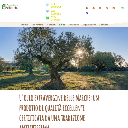
071-
9940642
328-
7175161
328-
7175161
Home
Il Frantoio
I Servizi
L'olio
I Prodotti
Degustazione
Contatti
L'olio extravergine delle Marche: un
prodotto di qualità eccellente
certificata da una tradizione
antichissima.