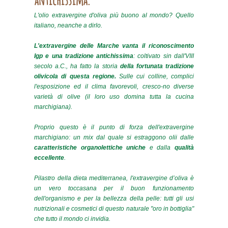
L'olio extravergine d'oliva più buono al mondo? Quello
italiano, neanche a dirlo.
L'extravergine delle Marche vanta il riconoscimento
Igp e una tradizione antichissima
: coltivato sin dall'VIII
secolo a.C., ha fatto la storia
della fortunata tradizione
olivicola di questa regione.
Sulle cui colline, complici
l'esposizione ed il clima favorevoli, cresco-no diverse
varietà di olive (il loro uso domina tutta la cucina
marchigiana).
Proprio questo è il punto di forza dell'extravergine
marchigiano: un mix dal quale si estraggono olii dalle
caratteristiche organolettiche uniche
e dalla
qualità
eccellente
.
Pilastro della dieta mediterranea, l'extravergine d’oliva è
un vero toccasana per il buon funzionamento
dell'organismo e per la bellezza della pelle: tutti gli usi
nutrizionali e cosmetici di questo naturale "oro in bottiglia"
che tutto il mondo ci invidia.